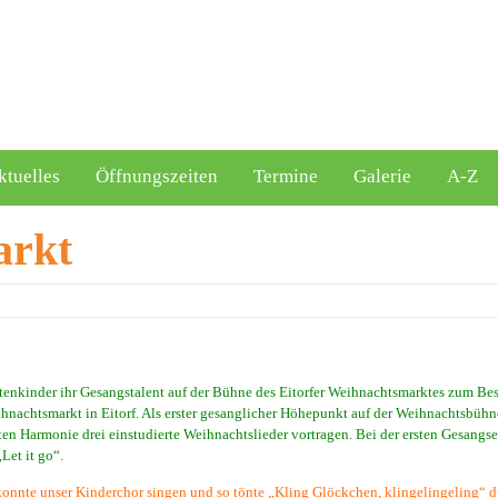
ktuelles
Öffnungszeiten
Termine
Galerie
A-Z
arkt
tenkinder ihr Gesangstalent auf der Bühne des Eitorfer Weihnachtsmarktes zum Bes
eihnachtsmarkt in Eitorf. Als erster gesanglicher Höhepunkt auf der Weihnachtsbü
rten Harmonie drei einstudierte Weihnachtslieder vortragen. Bei der ersten Gesang
Let it go“.
konnte unser Kinderchor singen und so tönte „Kling Glöckchen, klingelingeling“ d