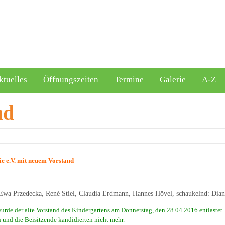
ktuelles
Öffnungszeiten
Termine
Galerie
A-Z
nd
ie e.V. mit neuem Vorstand
 Ewa Przedecka, René Stiel, Claudia Erdmann, Hannes Hövel, schaukelnd: Dia
wurde der alte Vorstand des Kindergartens am Donnerstag, den 28.04.2016 entlastet.
in und die Beisitzende kandidierten nicht mehr.