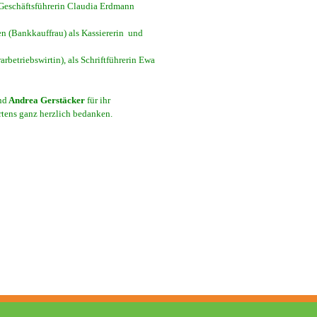
 Geschäftsführerin Claudia Erdmann
en (Bankkauffrau) als Kassiererin und
rbetriebswirtin), als Schriftführerin Ewa
nd
Andrea Gerstäcker
für ihr
tens ganz herzlich bedanken.