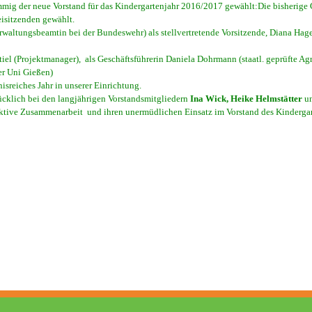
mig der neue Vorstand für das Kindergartenjahr 2016/2017 gewählt:Die bisherige
eisitzenden gewählt.
waltungsbeamtin bei der Bundeswehr) als stellvertretende Vorsitzende, Diana Hag
el (Projektmanager), als Geschäftsführerin Daniela Dohrmann (staatl. geprüfte Agra
er Uni Gießen)
isreiches Jahr in unserer Einrichtung.
ücklich bei den langjährigen Vorstandsmitgliedern
Ina Wick, Heike Helmstätter
u
ktive Zusammenarbeit und ihren unermüdlichen Einsatz im Vorstand des Kindergar