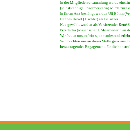
In der Mitgliederversammlung wurde einstim
(selbstständige Frisörmeisterin) wurde zur B
In ihrem Amt bestätigt wurden Uli Böhm (Ver
Hannes Hövel (Tischler) als Beisitzer.
Neu gewählt wurden als Vorsitzender René Sti
Przedecka (wissenschaftl. Mitarbeiterin an d
Wir freuen uns auf ein spannendes und erlebn
Wir möchten uns an dieser Stelle ganz ausdr
herausragendes Engagement, für die konstru