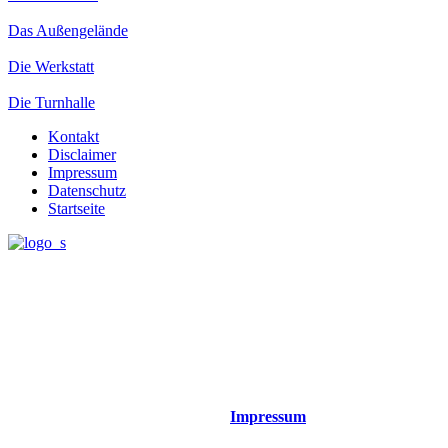
Das Außengelände
Die Werkstatt
Die Turnhalle
Kontakt
Disclaimer
Impressum
Datenschutz
Startseite
Elterninitiative Kindergarten Harmonie e.V.
St-Martins-Weg 3
53783 Eitorf
Telefon: (02243) 84 03 77
E-Mail: info@kindergarten-harmonie.de
Internet: www.kindergarten-harmonie.de
Verantwortlich für den Inhalt siehe
Impressum
.